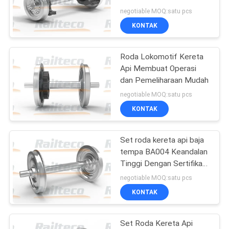
Disesuaikan
negotiable MOQ:satu pcs
KONTAK
Roda Lokomotif Kereta
Api Membuat Operasi
dan Pemeliharaan Mudah
negotiable MOQ:satu pcs
KONTAK
Set roda kereta api baja
tempa BA004 Keandalan
Tinggi Dengan Sertifikasi
TSI
negotiable MOQ:satu pcs
KONTAK
Set Roda Kereta Api