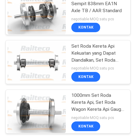
Sempit 838mm EA1N
Axle TB / AAR Standard
negotiable MOQ:satu pcs
KONTAK
Set Roda Kereta Api
Kekuatan yang Dapat
Diandalkan, Set Roda
Kereta Api Standar
negotiable MOQ:satu pcs
Internasional
KONTAK
1000mm Set Roda
Kereta Api, Set Roda
Wagon Kereta Api Gauge
Meter
negotiable MOQ:satu pcs
KONTAK