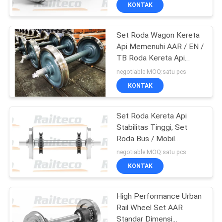
KUALITAS
KONTAK
Set Roda Wagon Kereta
HUBUNGI
Api Memenuhi AAR / EN /
KAMI
TB Roda Kereta Api
Standar dan Axle
negotiable MOQ:satu pcs
Assembly
BERITA
KONTAK
SEMUA
Set Roda Kereta Api
Stabilitas Tinggi, Set
KASUS
Roda Bus / Mobil
Penumpang
negotiable MOQ:satu pcs
SITEMAP
KONTAK
PRIVACY
High Performance Urban
Rail Wheel Set AAR
POLICY
Standar Dimensi