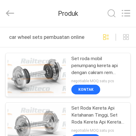
Jiangsu
Railteco
Equipment
Produk
Co.,
Ltd..
All
Rights
RUMAH
Reserved.
car wheel sets pembuatan online
PRODUK
Set roda mobil
penumpang kereta api
TENTANG
dengan cakram rem
KITA
Stabilitas yang baik
negotiable MOQ:satu pcs
Desain manusiawi
KONTAK
WISATA
Set Roda Kereta Api
PABRIK
Ketahanan Tinggi, Set
Roda Kereta Api Kereta
KONTROL
Api tahan aus
negotiable MOQ:satu pcs