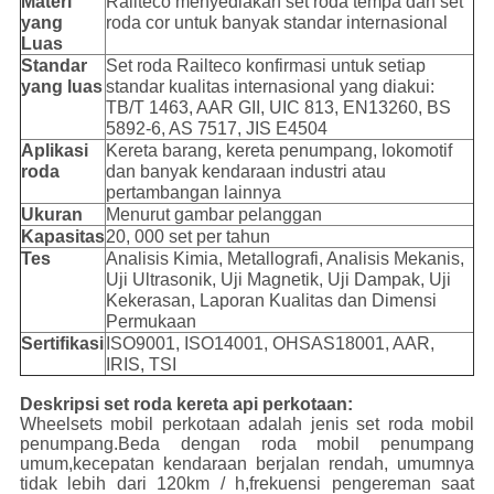
Materi
Railteco menyediakan set roda tempa dan set
yang
roda cor untuk banyak standar internasional
Luas
Standar
Set roda Railteco konfirmasi untuk setiap
yang luas
standar kualitas internasional yang diakui:
TB/T 1463, AAR GII, UIC 813, EN13260, BS
5892-6, AS 7517, JIS E4504
Aplikasi
Kereta barang, kereta penumpang, lokomotif
roda
dan banyak kendaraan industri atau
pertambangan lainnya
Ukuran
Menurut gambar pelanggan
Kapasitas
20, 000 set per tahun
Tes
Analisis Kimia, Metallografi, Analisis Mekanis,
Uji Ultrasonik, Uji Magnetik, Uji Dampak, Uji
Kekerasan, Laporan Kualitas dan Dimensi
Permukaan
Sertifikasi
ISO9001, ISO14001, OHSAS18001, AAR,
IRIS, TSI
Deskripsi set roda kereta api perkotaan:
Wheelsets mobil perkotaan adalah jenis set roda mobil
penumpang.Beda dengan roda mobil penumpang
umum,kecepatan kendaraan berjalan rendah, umumnya
tidak lebih dari 120km / h,frekuensi pengereman saat