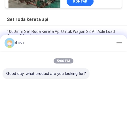
KONTAK
Set roda kereta api
1000mm Set Roda Kereta Api Untuk Wagon 22.9T Axle Load
Wagon Wheelset
rhea
840mm Set Roda Kereta Api Untuk Wagon 22.9T/25T Axle
Load Wagon Wheelset
5:06 PM
Kereta Api Wheelset Dengan Kekuatan U20 Lokomotif
Wheelset Kereta Api Loco Wheel Axle Assembly
Good day, what product are you looking for?
Bad Request
Semua
Suku Cadang Kereta 
Poros Kereta Api
Api
Bogie Kereta Api
Set Roda Kereta Api