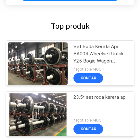
Top produk
Set Roda Kereta Api
BA004 Wheelset Untuk
Y25 Bogie Wagon
Wheelset TSI Sertifikasi
negotiable MOQ:1
KONTAK
23.5t set roda kereta api
negotiable MOQ:1
KONTAK