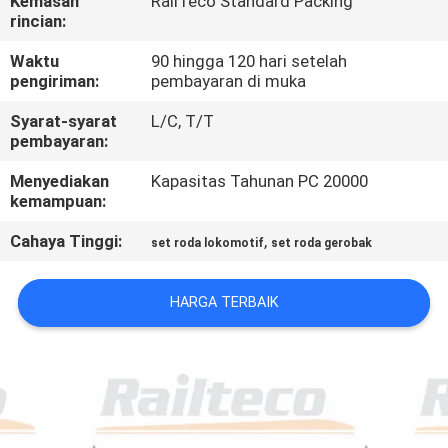
Kemasan
RailTeco Standard Packing
KUALITAS
rincian:
Waktu
90 hingga 120 hari setelah
HUBUNGI
pengiriman:
pembayaran di muka
KAMI
Syarat-syarat
L/C, T/T
pembayaran:
BERITA
Menyediakan
Kapasitas Tahunan PC 20000
kemampuan:
SEMUA
Cahaya Tinggi:
,
set roda lokomotif
set roda gerobak
KASUS
HARGA TERBAIK
SITEMAP
PRIVACY
POLICY