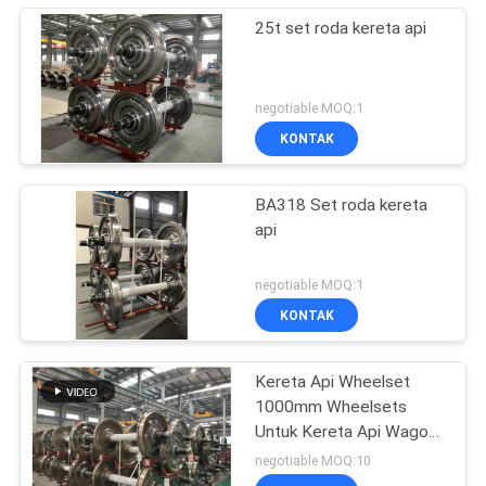
25t set roda kereta api
negotiable MOQ:1
KONTAK
BA318 Set roda kereta
api
negotiable MOQ:1
KONTAK
Kereta Api Wheelset
1000mm Wheelsets
Untuk Kereta Api Wagon
Wheel dan Axle
negotiable MOQ:10
Assembly