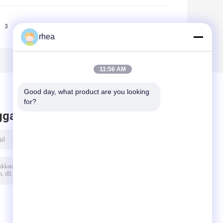
3
>>
>|
rhea
11:56 AM
Good day, what product are you looking 
for?
ggalkan pesan