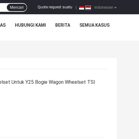
Quote request suatu
Mencari
|
Indonesian
TAS
HUBUNGI KAMI
BERITA
SEMUA KASUS
elset Untuk Y25 Bogie Wagon Wheelset TSI