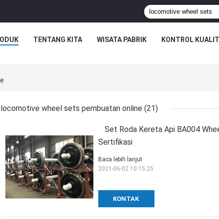
ODUK
TENTANG KITA
WISATA PABRIK
KONTROL KUALI
ne
locomotive wheel sets pembuatan online
(21)
Set Roda Kereta Api BA004 Whe
Sertifikasi
Baca lebih lanjut
2021-06-02 10:15:25
KONTAK