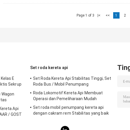
Page 1 of 3
|<
<<
1
2
Tin
Set roda kereta api
 Kelas E
Set Roda Kereta Api Stabilitas Tinggi, Set
ktis Sekrup
Roda Bus / Mobil Penumpang
Roda Lokomotif Kereta Api Membuat
le Wagon
Operasi dan Pemeliharaan Mudah
itas
Set roda mobil penumpang kereta api
Kereta Api
dengan cakram rem Stabilitas yang baik
 AAR / GOST
Desain manusiawi