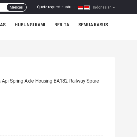
Quote request suatu
Mencari
|
Indonesian
TAS
HUBUNGI KAMI
BERITA
SEMUA KASUS
a Api Spring Axle Housing BA182 Railway Spare