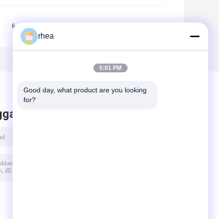
5
6
7
8
>>
>|
rhea
5:01 PM
Good day, what product are you looking 
for?
ggalkan pesan