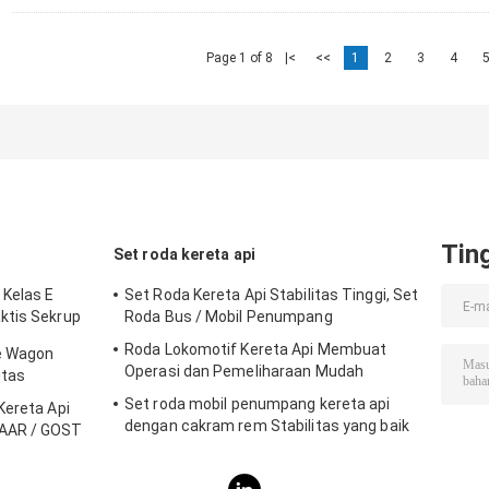
Page 1 of 8
|<
<<
1
2
3
4
Tin
Set roda kereta api
 Kelas E
Set Roda Kereta Api Stabilitas Tinggi, Set
ktis Sekrup
Roda Bus / Mobil Penumpang
Roda Lokomotif Kereta Api Membuat
le Wagon
Operasi dan Pemeliharaan Mudah
itas
Set roda mobil penumpang kereta api
Kereta Api
dengan cakram rem Stabilitas yang baik
 AAR / GOST
Desain manusiawi