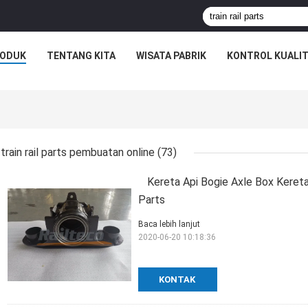
ODUK
TENTANG KITA
WISATA PABRIK
KONTROL KUALI
train rail parts pembuatan online
(73)
Kereta Api Bogie Axle Box Keret
Parts
Baca lebih lanjut
2020-06-20 10:18:36
KONTAK