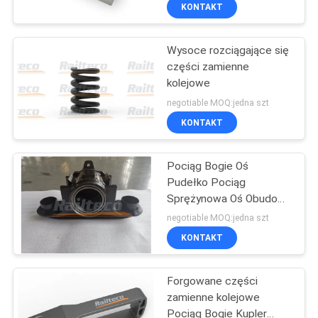
lokomotywy
KONTROLA
KONTAKT
JAKOŚCI
Wysoce rozciągające się
części zamienne
SKONTAKTUJ
kolejowe
SIĘ
negotiable MOQ:jedna szt
Z
KONTAKT
NAMI
Pociąg Bogie Oś
Pudełko Pociąg
AKTUALNOŚCI
Sprężynowa Oś Obudowa
BA182 Części zamienne
negotiable MOQ:jedna szt
kolei
PRZYPADKI
KONTAKT
Forgowane części
SITEMAP
zamienne kolejowe
Pociąg Bogie Kupler