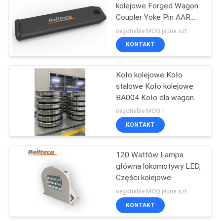
kolejowe Forged Wagon
Coupler Yoke Pin AAR
Standard
negotiable MOQ:jedna szt
KONTAKT
Koło kolejowe Koło
stalowe Koło kolejowe
BA004 Koło dla wagonu
kolejowego Y25
negotiable MOQ:1
KONTAKT
120 Wattów Lampa
główna lokomotywy LED,
Części kolejowe
negotiable MOQ:jedna szt
KONTAKT