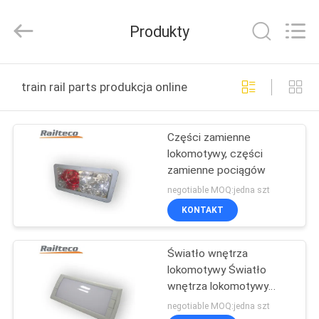
Jiangsu
Railteco
Equipment
Produkty
Co.,
Ltd..
All
Rights
DOM
Reserved.
train rail parts produkcja online
PRODUKTY
Części zamienne
lokomotywy, części
O
zamienne pociągów
NAS
negotiable MOQ:jedna szt
KONTAKT
WYCIECZKA
Światło wnętrza
PO
lokomotywy Światło
FABRYCE
wnętrza lokomotywy
Światło wnętrza
negotiable MOQ:jedna szt