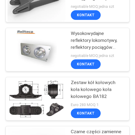
PRIVACY
Joga Dobre właściwości
negotiable MOQ:jedna szt
mechaniczne
POLICY
KONTAKT
Wysokowydajne
reflektory lokomotywy,
reflektory pociągów
Długa żywotność
negotiable MOQ:jedna szt
KONTAKT
Zestaw kół kołowych
koła kołowego koła
kołowego BA182
Euro 280 MOQ:1
KONTAKT
Czarne części zamienne