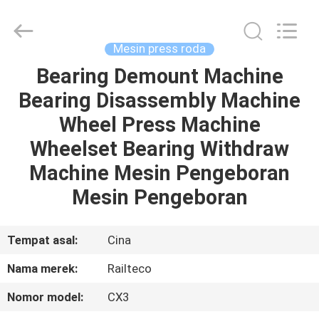
Jiangsu
Railteco
Equipment
Co.,
Ltd..
Mesin press roda
All
Rights
Bearing Demount Machine
RUMAH
Reserved.
Bearing Disassembly Machine
PRODUK
Wheel Press Machine
Wheelset Bearing Withdraw
TENTANG
Machine Mesin Pengeboran
KITA
Mesin Pengeboran
WISATA
Tempat asal:
Cina
PABRIK
Nama merek:
Railteco
Nomor model:
CX3
KONTROL