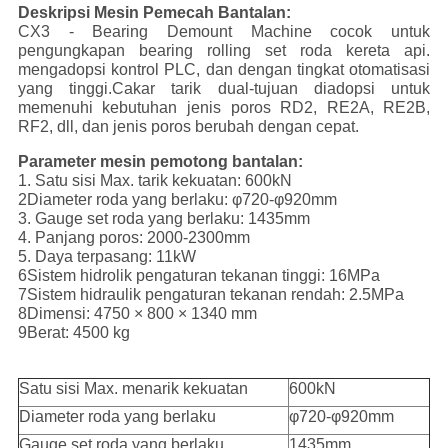
Deskripsi Mesin Pemecah Bantalan:
CX3 - Bearing Demount Machine cocok untuk
pengungkapan bearing rolling set roda kereta api.
mengadopsi kontrol PLC, dan dengan tingkat otomatisasi
yang tinggi.Cakar tarik dual-tujuan diadopsi untuk
memenuhi kebutuhan jenis poros RD2, RE2A, RE2B,
RF2, dll, dan jenis poros berubah dengan cepat.
Parameter mesin pemotong bantalan:
1. Satu sisi Max. tarik kekuatan: 600kN
2Diameter roda yang berlaku: φ720-φ920mm
3. Gauge set roda yang berlaku: 1435mm
4. Panjang poros: 2000-2300mm
5. Daya terpasang: 11kW
6Sistem hidrolik pengaturan tekanan tinggi: 16MPa
7Sistem hidraulik pengaturan tekanan rendah: 2.5MPa
8Dimensi: 4750 × 800 × 1340 mm
9Berat: 4500 kg
Satu sisi Max. menarik kekuatan
600kN
Diameter roda yang berlaku
φ720-φ920mm
Gauge set roda yang berlaku
1435mm