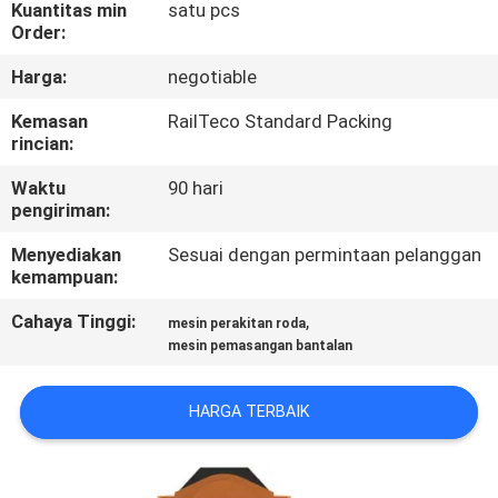
KUALITAS
Kuantitas min
satu pcs
Order:
Harga:
negotiable
HUBUNGI
KAMI
Kemasan
RailTeco Standard Packing
rincian:
Waktu
90 hari
BERITA
pengiriman:
Menyediakan
Sesuai dengan permintaan pelanggan
SEMUA
kemampuan:
KASUS
Cahaya Tinggi:
,
mesin perakitan roda
mesin pemasangan bantalan
SITEMAP
HARGA TERBAIK
PRIVACY
POLICY