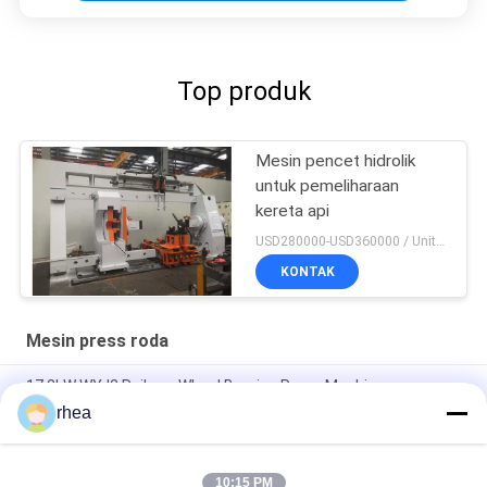
Top produk
Mesin pencet hidrolik
untuk pemeliharaan
kereta api
USD280000-USD360000 / Unit MOQ:1
KONTAK
Mesin press roda
17.2kW WYJ2 Railway Wheel Bearing Press Machine
rhea
Tipe WYP Wheel Press Machine unit pemasangan mesin
cetak cerdas untuk bantalan bergulir mobil
10:15 PM