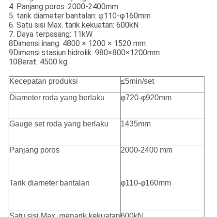
4. Panjang poros: 2000-2400mm
5. tarik diameter bantalan: φ110-φ160mm
6. Satu sisi Max. tarik kekuatan: 600kN
7. Daya terpasang: 11kW
8Dimensi inang: 4800 × 1200 × 1520 mm
9Dimensi stasiun hidrolik: 980×800×1200mm
10Berat: 4500 kg
Kecepatan produksi
≤5min/set
Diameter roda yang berlaku
φ720-φ920mm
Gauge set roda yang berlaku
1435mm
Panjang poros
2000-2400 mm
Tarik diameter bantalan
φ110-φ160mm
Satu sisi Max. menarik kekuatan
600kN