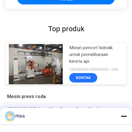
Top produk
Mesin pencet hidrolik
untuk pemeliharaan
kereta api
USD280000-USD360000 / Unit MOQ:1
KONTAK
Mesin press roda
17.2kW WYJ2 Railway Wheel Bearing Press Machine
rhea
Tipe WYP Wheel Press Machine unit pemasangan mesin
cetak cerdas untuk bantalan bergulir mobil