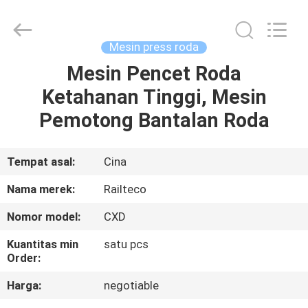
Jiangsu
Railteco
Equipment
Co.,
Ltd..
Mesin press roda
All
Rights
Mesin Pencet Roda
RUMAH
Reserved.
Ketahanan Tinggi, Mesin
PRODUK
Pemotong Bantalan Roda
TENTANG
Tempat asal:
Cina
KITA
Nama merek:
Railteco
Nomor model:
CXD
WISATA
Kuantitas min
satu pcs
PABRIK
Order:
Harga:
negotiable
KONTROL