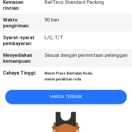
Kemasan
RailTeco Standard Packing
KUALITAS
rincian:
Waktu
90 hari
HUBUNGI
pengiriman:
KAMI
Syarat-syarat
L/C, T/T
pembayaran:
BERITA
Menyediakan
Sesuai dengan permintaan pelanggan
kemampuan:
SEMUA
Cahaya Tinggi:
,
Mesin Press Bantalan Roda
KASUS
mesin perakitan roda
HARGA TERBAIK
SITEMAP
PRIVACY
POLICY