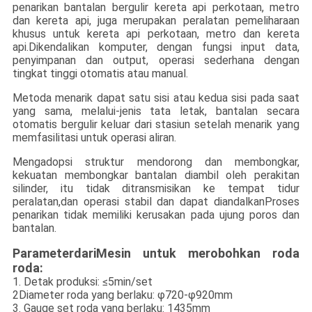
penarikan bantalan bergulir kereta api perkotaan, metro
dan kereta api, juga merupakan peralatan pemeliharaan
khusus untuk kereta api perkotaan, metro dan kereta
api.Dikendalikan komputer, dengan fungsi input data,
penyimpanan dan output, operasi sederhana dengan
tingkat tinggi otomatis atau manual.
Metoda menarik dapat satu sisi atau kedua sisi pada saat
yang sama, melalui-jenis tata letak, bantalan secara
otomatis bergulir keluar dari stasiun setelah menarik yang
memfasilitasi untuk operasi aliran.
Mengadopsi struktur mendorong dan membongkar,
kekuatan membongkar bantalan diambil oleh perakitan
silinder, itu tidak ditransmisikan ke tempat tidur
peralatan,dan operasi stabil dan dapat diandalkanProses
penarikan tidak memiliki kerusakan pada ujung poros dan
bantalan.
Parameter
dari
Mesin untuk merobohkan roda
roda
:
1. Detak produksi: ≤5min/set
2Diameter roda yang berlaku: φ720-φ920mm
3. Gauge set roda yang berlaku: 1435mm