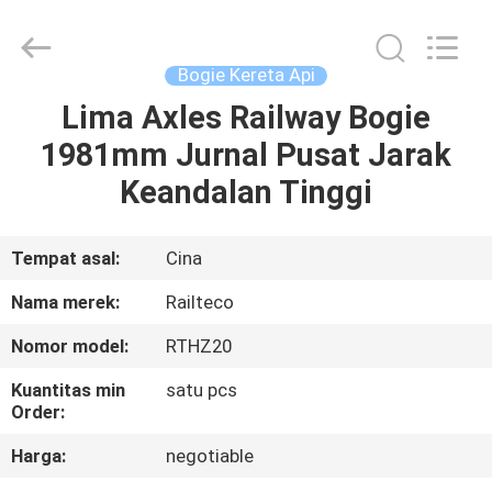
Jiangsu
Railteco
Equipment
Co.,
Ltd..
Bogie Kereta Api
All
Rights
Lima Axles Railway Bogie
RUMAH
Reserved.
1981mm Jurnal Pusat Jarak
PRODUK
Keandalan Tinggi
TENTANG
Tempat asal:
Cina
KITA
Nama merek:
Railteco
Nomor model:
RTHZ20
WISATA
Kuantitas min
satu pcs
PABRIK
Order:
Harga:
negotiable
KONTROL