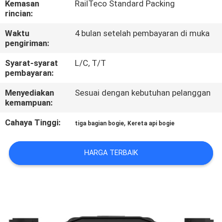
Kemasan
RailTeco Standard Packing
KUALITAS
rincian:
Waktu
4 bulan setelah pembayaran di muka
HUBUNGI
pengiriman:
KAMI
Syarat-syarat
L/C, T/T
pembayaran:
BERITA
Menyediakan
Sesuai dengan kebutuhan pelanggan
kemampuan:
SEMUA
Cahaya Tinggi:
,
tiga bagian bogie
Kereta api bogie
KASUS
HARGA TERBAIK
SITEMAP
PRIVACY
POLICY