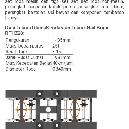
set roda mesin dan tiga set set set roda non-mesin,
perangkat suspensi kotak poros, perangkat rem dasar,
perangkat bantalan sisi bawah dan komponen tambahan
lainnya.
Data Teknis Utama
Kendaraan Teknik Rail Bogie
RTHZ20:
Pengukuran
1435mm
Maks. beban poros
25t
Berat Tare
≤ 15t
Jarak Pusat Jurnal
1981mm
Max. Kecepatan Berlari
40km/jam
Diameter Roda
Ø840mm