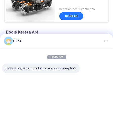
negotiable MOQ:satu pcs
KONTAK
Bogie Kereta Api
rhea
1000mm Gauge Railway 4 Wheel Bogie Standar AAR
AAR Standard Casting Railway Wagon Freight Bogie
11:45 AM
Welded 1435mm Gauge Railway Service Wagon Bogie
Good day, what product are you looking for?
Bad Request
Semua
Suku Cadang Kereta 
Poros Kereta Api
Api
Bogie Kereta Api
Set Roda Kereta Api