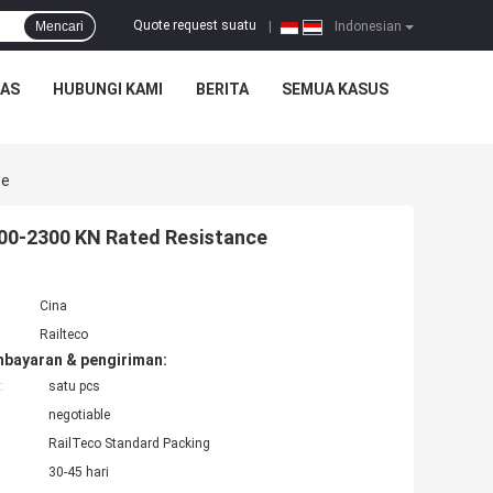
Quote request suatu
Mencari
|
Indonesian
TAS
HUBUNGI KAMI
BERITA
SEMUA KASUS
ce
2000-2300 KN Rated Resistance
Cina
Railteco
mbayaran & pengiriman:
:
satu pcs
negotiable
RailTeco Standard Packing
30-45 hari