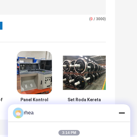
(
0
/ 3000)
of
Panel Kontrol
Set Roda Kereta
Kabin Lokomotif
Api BA004
rhea
Shunting Untuk
Wheelset ((22.5t)
Ekspor
Sertifikasi TSI
3:14 PM