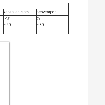
l
kapasitas resmi
penyerapan
(KJ)
%
≥ 50
≥ 80