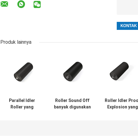
Produk lainnya
Parallel Idler
Roller Sound Off
Roller Idler Pro
Roller yang
banyak digunakan
Explosion yang
banyak digunakan
dalam berbagai
Banyak
di berbagai
jenis transportasi
Digunakan di
industri
Industri
transportasi
Transportasi