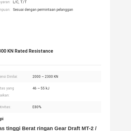
ayaran:
L/C, T/T
mpuan:
Sesuai dengan permintaan pelanggan
2300 KN Rated Resistance
nsi Dinilai:
2000 ~ 2300 KN
tas yang
46 ~ 55 kJ
aikan:
tivitas:
E80%
pi
 tinggi Berat ringan Gear Draft MT-2 /