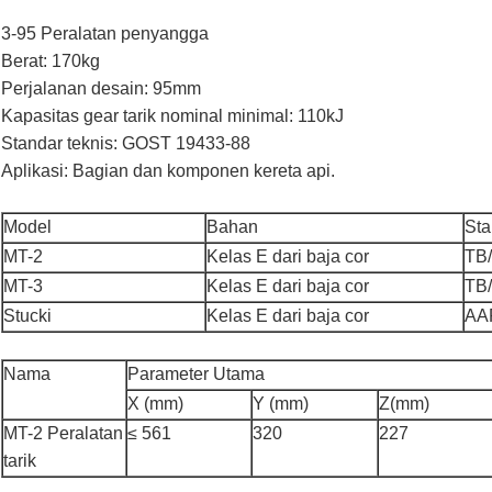
3-95 Peralatan penyangga
Berat: 170kg
Perjalanan desain: 95mm
Kapasitas gear tarik nominal minimal: 110kJ
Standar teknis: GOST 19433-88
Aplikasi: Bagian dan komponen kereta api.
Model
Bahan
Sta
MT-2
Kelas E dari baja cor
TB
MT-3
Kelas E dari baja cor
TB
Stucki
Kelas E dari baja cor
AA
Nama
Parameter Utama
X (mm)
Y (mm)
Z(mm)
MT-2 Peralatan
≤ 561
320
227
tarik