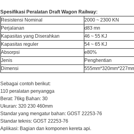
Spesifikasi Peralatan Draft Wagon Railway:
Resistensi Nominal
2000 ~ 2300 KN
Perjalanan
d83 mn
Kapasitas yang Diserahkan
46 ~ 55 KJ
Kapasitas reguler
54 ~ 65 KJ
Absorpsi
e80%
Jenis
Penghentian
Dimensi
555mm*320mm*227m
Sebagai contoh berikut:
110 peralatan penyangga
Berat: 76kg Bahan: 30
Ukuran: 320 230 460mm
Standar yang mengatur bahan: GOST 22253-76
Standar teknis: GOST 22253-76
Aplikasi: Bagian dan komponen kereta api.