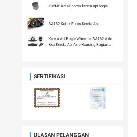
Y32MS Kotak poros kereta api bogie
BA182 Kotak Poros Kereta Api
Kereta Api Bogie Wheelset BA182 Axle
Box Kereta Api Axle Housing Bagian
Bogie
SERTIFIKASI
ULASAN PELANGGAN