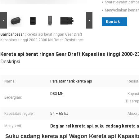
Syarat-syarat pemb
Menyediakan kema
Kontak
Gambar besar :
Kereta api berat ringan Gear Draft
Kapasitas tinggi 2000-2300 KN Rated Resistance
Kereta api berat ringan Gear Draft Kapasitas tinggi 2000-
Deskripsi
Nama:
Peralatan tarik kereta api
Resiste
D83 MN
Kapasi
Bepergian:
Disamp
Kapasitas reguler:
54 ~ 65 kJ
Absorp
Bagian rel kereta api
suku cadang kereta a
Menyoroti:
,
Suku cadang kereta api Wagon Kereta api Kapasitas