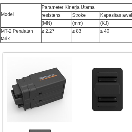
Parameter Kinerja Utama
Model
resistensi
Stroke
Kapasitas awa
(MN)
(mm)
(KJ)
MT-2 Peralatan
≤ 2.27
≤ 83
≥ 40
tarik