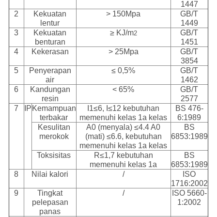
1447
2
Kekuatan
> 150Mpa
GB/T
lentur
1449
3
Kekuatan
≥ KJ/m
GB/T
2
benturan
1451
4
Kekerasan
> 25Mpa
GB/T
3854
5
Penyerapan
≤ 0,5%
GB/T
air
1462
6
Kandungan
< 65%
GB/T
resin
2577
7
IP
Kemampuan
I1≤6, I≤12 kebutuhan
BS 476-
terbakar
memenuhi kelas 1a kelas
6:1989
Kesulitan
A0 (menyala) ≤4.4 A0
BS
merokok
(mati) ≤6.6, kebutuhan
6853:1989
memenuhi kelas 1a kelas
Toksisitas
R≤1,7 kebutuhan
BS
memenuhi kelas 1a
6853:1989
8
Nilai kalori
/
ISO
1716:2002
9
Tingkat
/
ISO 5660-
pelepasan
1:2002
panas