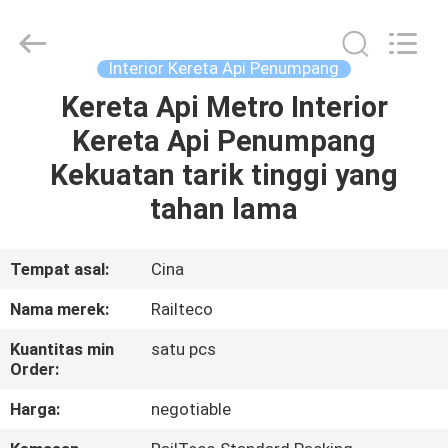
Jiangsu
Railteco
Equipment
Co.,
Ltd..
Interior Kereta Api Penumpang
All
Rights
Kereta Api Metro Interior
RUMAH
Reserved.
Kereta Api Penumpang
PRODUK
Kekuatan tarik tinggi yang
tahan lama
TENTANG
KITA
Tempat asal:
Cina
Nama merek:
Railteco
WISATA
Kuantitas min
satu pcs
PABRIK
Order:
Harga:
negotiable
KONTROL