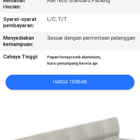
Kemasan
RailTeco Standard Packing
KUALITAS
rincian:
Syarat-syarat
L/C, T/T
HUBUNGI
pembayaran:
KAMI
Menyediakan
Sesuai dengan permintaan pelanggan
kemampuan:
BERITA
Cahaya Tinggi:
,
Papan honeycomb aluminium
kursi penumpang kereta api
SEMUA
HARGA TERBAIK
KASUS
SITEMAP
PRIVACY
POLICY