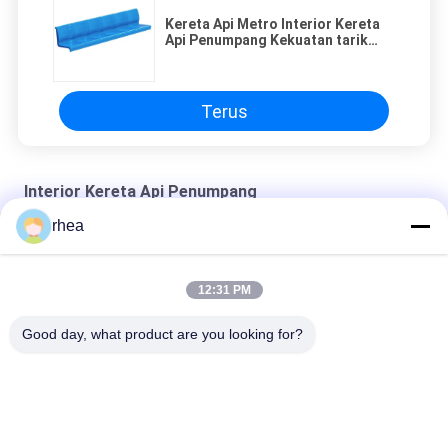
Kereta Api Metro Interior Kereta
Api Penumpang Kekuatan tarik
tinggi yang tahan lama
Terus
Interior Kereta Api Penumpang
rhea
Ekspor konsol pengemudi model
Export model subway driver's cab control panel
12:31 PM
Export model electric locomotive driver's cab control panel
Good day, what product are you looking for?
Bad Request
Semua
Suku Cadang Kereta 
Poros Kereta Api