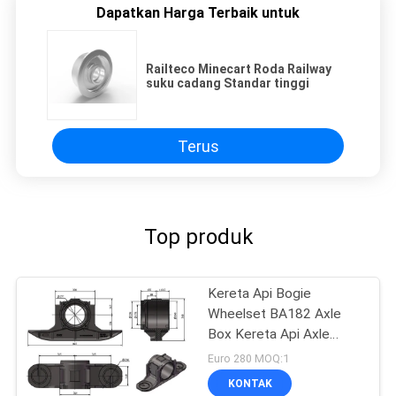
Dapatkan Harga Terbaik untuk
Railteco Minecart Roda Railway
suku cadang Standar tinggi
Terus
Top produk
Kereta Api Bogie
Wheelset BA182 Axle
Box Kereta Api Axle
Housing Bagian Bogie
Euro 280 MOQ:1
KONTAK