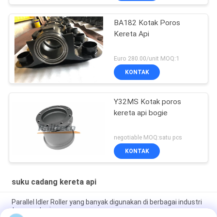
BA182 Kotak Poros
Kereta Api
Euro 280.00/unit MOQ:1
KONTAK
Y32MS Kotak poros
kereta api bogie
negotiable MOQ:satu pcs
KONTAK
suku cadang kereta api
Parallel Idler Roller yang banyak digunakan di berbagai industri
transportasi