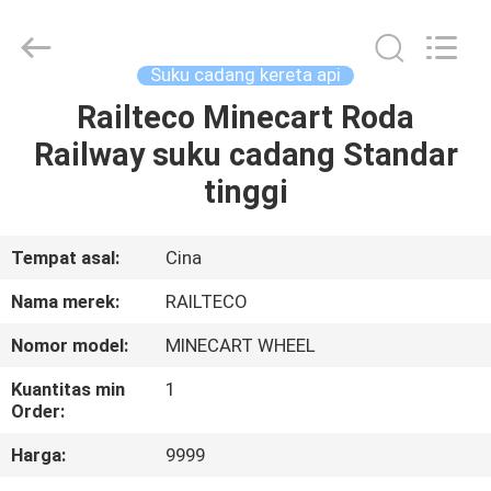
Jiangsu
Railteco
Equipment
Co.,
Ltd..
Suku cadang kereta api
All
Rights
Railteco Minecart Roda
RUMAH
Reserved.
Railway suku cadang Standar
PRODUK
tinggi
TENTANG
Tempat asal:
Cina
KITA
Nama merek:
RAILTECO
Nomor model:
MINECART WHEEL
WISATA
Kuantitas min
1
PABRIK
Order:
Harga:
9999
KONTROL