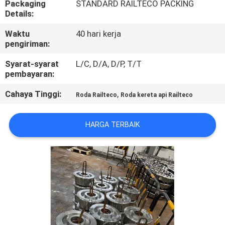
Packaging
STANDARD RAILTECO PACKING
KUALITAS
Details:
Waktu
40 hari kerja
HUBUNGI
pengiriman:
KAMI
Syarat-syarat
L/C, D/A, D/P, T/T
pembayaran:
BERITA
Cahaya Tinggi:
,
Roda Railteco
Roda kereta api Railteco
SEMUA
HARGA TERBAIK
KASUS
SITEMAP
PRIVACY
POLICY