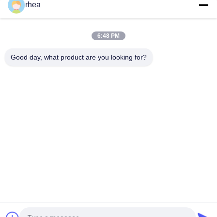
rhea
Roller Sound Off banyak digunakan dalam berbagai jenis
transportasi
6:48 PM
Roller Idler Proof Explosion yang Banyak Digunakan di Industri
Transportasi
Good day, what product are you looking for?
Bad Request
Semua
Suku Cadang Kereta 
Poros Kereta Api
Api
Bogie Kereta Api
Set Roda Kereta Api
Wagon Tangki 
Roda Rel Baja
Kereta Api
Kereta Api Flatbed
Hopper Wagon