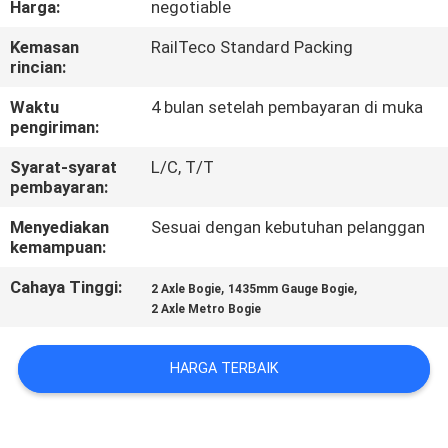
Harga:
negotiable
KUALITAS
Kemasan
RailTeco Standard Packing
rincian:
HUBUNGI
KAMI
Waktu
4 bulan setelah pembayaran di muka
pengiriman:
Syarat-syarat
L/C, T/T
BERITA
pembayaran:
Menyediakan
Sesuai dengan kebutuhan pelanggan
SEMUA
kemampuan:
KASUS
Cahaya Tinggi:
,
,
2 Axle Bogie
1435mm Gauge Bogie
2 Axle Metro Bogie
SITEMAP
HARGA TERBAIK
PRIVACY
POLICY