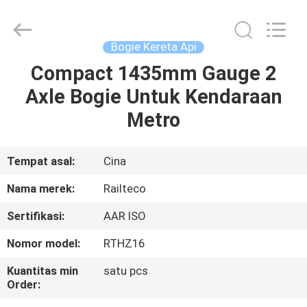
Jiangsu
Railteco
Equipment
Co.,
Ltd..
Bogie Kereta Api
All
Rights
Compact 1435mm Gauge 2
RUMAH
Reserved.
Axle Bogie Untuk Kendaraan
PRODUK
Metro
TENTANG
Tempat asal:
Cina
KITA
Nama merek:
Railteco
Sertifikasi:
AAR ISO
WISATA
Nomor model:
RTHZ16
PABRIK
Kuantitas min
satu pcs
Order:
KONTROL