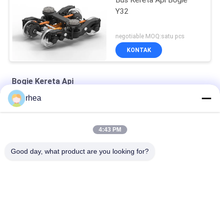
Bus Kereta Api Bogie
Y32
negotiable MOQ:satu pcs
KONTAK
Bogie Kereta Api
rhea
1000mm Gauge Railway 4 Wheel Bogie Standar AAR
AAR Standard Casting Railway Wagon Freight Bogie
4:43 PM
Welded 1435mm Gauge Railway Service Wagon Bogie
Good day, what product are you looking for?
Bad Request
Semua
Suku Cadang Kereta 
Poros Kereta Api
Api