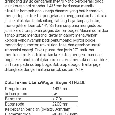
dirancang untuk kendaraan metro yang beroperasi pada
jalur kereta api standar 1435mm.keduanya memiliki
struktur kompak dan kinerja dinamis yang baikKerangka
mengadopsi struktur pengelasan menggunakan balok sisi
jenis kotak dan balok silang tabung baja tanpa jahitan,
menunjukkan bentuk "H"; Sistem suspensi mengadopsi
jenis karet tumpukan pegas dan air pegas.Musim semi dua
tahap untuk mengurangi getaran dapat menawarkan
kondisi yang nyaman bagi penumpang; Motor bogie
mengadopsi motor traksi tiga fase dan gearbox untuk
transmisi energi; Pivot pusat dan jenis "Z" tarik-bar
mentransmisikan traksi dan kekuatan pengereman dari
bogie ke tubuh mobil,dan sistem rem memiliki empat blok
unit rem pada setiap bogieBeberapa bogie trailer juga
dilengkapi dengan antena untuk sistem ATP.
Data Teknis Utama
Wagon Bogie RTHZ16:
Pengukuran
1435mm
beban poros
14t
Berat tar
≤ 7,0t
Dasar roda
2200mm
Kecepatan berjalan ((Max)
80km/jam
Diameter roda
Ø840/770mm