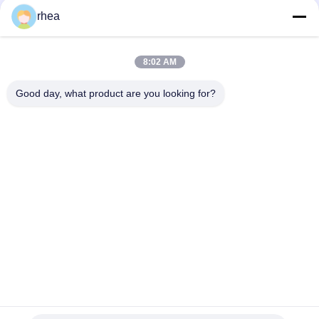
rhea
1000мм колесо для вагонов 22.9Т колесо для грузовых
вагонов
8:02 AM
Набор колес железнодорожного транспорта длиной 840
мм для вагонов 22.9T/25T
Good day, what product are you looking for?
Популярные категории
Все
Железнодорожные 
Железнодорожная 
Запчасти
Ось
Железнодорожная 
Набор 
Тележка
Железнодорожных 
Колес
Стальные Колеса 
Железнодорожные 
Рельса
Танковые Вагоны
Равнистое 
Погрузчик
Железнодорожное 
Вагоны