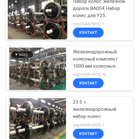
Набор колес железной
дороги BA004 Набор
колес для Y25
Сертификация ТСИ
negotiable MOQ:1
"Набор колес вагонов"
КОНТАКТ
Железнодорожный
колесный комплект
1000 мм колесные
комплект для
negotiable MOQ:10
железнодорожного
КОНТАКТ
вагона колеса и оси
сборки
23.5 т.
железнодорожный
набор колес
negotiable MOQ:1
КОНТАКТ