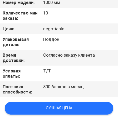
КАЧЕСТВА
Номер модели:
1000 мм
Количество мин
10
заказа:
СВЯЖИТЕСЬ
МЫ
Цена:
negotiable
Упаковывая
Поддон
детали:
НОВОСТИ
Время
Согласно заказу клиента
доставки:
СЛУЧАИ
Условия
Т/Т
оплаты:
SITEMAP
Поставка
800 блоков в месяц
способности:
PRIVACY
POLICY
ЛУЧШАЯ ЦЕНА