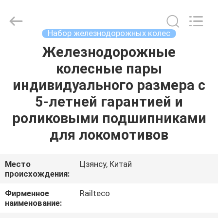
Railteco
Equipment
Co.,
Ltd..
All
Набор железнодорожных колес
Rights
Reserved.
Железнодорожные
ДОМ
колесные пары
ПРОДУКТЫ
индивидуального размера с
5-летней гарантией и
О
роликовыми подшипниками
НАС
для локомотивов
ПУТЕШЕСТВИЕ
Место
Цзянсу, Китай
происхождения:
ФАБРИКИ
Фирменное
Railteco
наименование:
ПРОВЕРКА