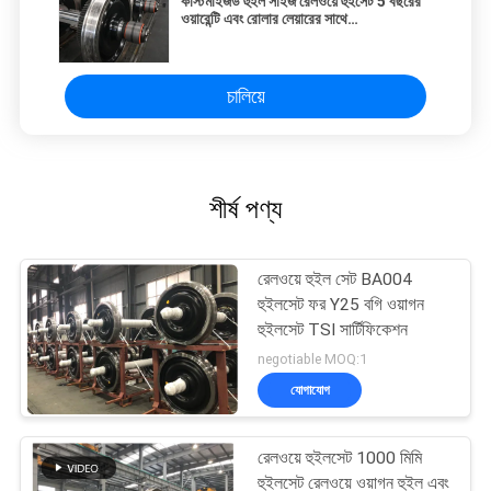
কাস্টমাইজড হুইল সাইজ রেলওয়ে হুইসেট 5 বছরের
ওয়ারেন্টি এবং রোলার লেয়ারের সাথে
লোকোমোটিভগুলির জন্য
চালিয়ে
শীর্ষ পণ্য
রেলওয়ে হুইল সেট BA004
হুইলসেট ফর Y25 বগি ওয়াগন
হুইলসেট TSI সার্টিফিকেশন
negotiable MOQ:1
যোগাযোগ
রেলওয়ে হুইলসেট 1000 মিমি
হুইলসেট রেলওয়ে ওয়াগন হুইল এবং