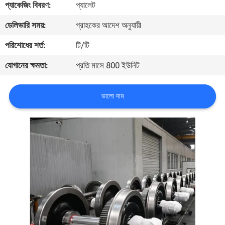
প্যাকেজিং বিবরণ:
প্যালেট
নিয়ন্ত্রণ
ডেলিভারি সময়:
গ্রাহকের আদেশ অনুযায়ী
আমাদের
পরিশোধের শর্ত:
টি/টি
সাথে
যোগানের ক্ষমতা:
প্রতি মাসে 800 ইউনিট
যোগাযোগ
করুন
ভালো দাম
খবর
সব
ক্ষেত্রেই
SITEMAP