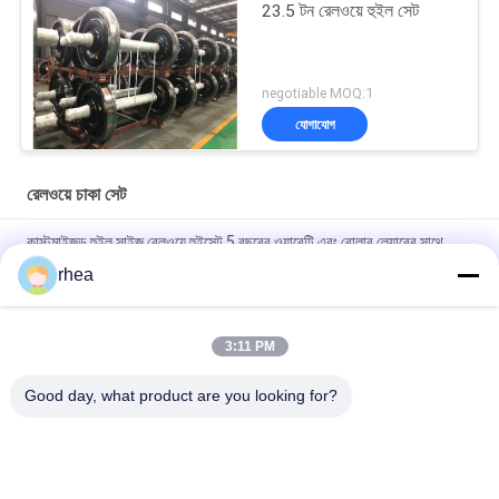
23.5 টন রেলওয়ে হুইল সেট
negotiable MOQ:1
যোগাযোগ
রেলওয়ে চাকা সেট
কাস্টমাইজড হুইল সাইজ রেলওয়ে হুইসেট 5 বছরের ওয়ারেন্টি এবং রোলার লেয়ারের সাথে
লোকোমোটিভগুলির জন্য
rhea
ওয়াগনগুলির জন্য 1000 মিমি রেলওয়ে হুইল সেট 22.9T অ্যাক্সল লোড ওয়াগন হুইলসেট
3:11 PM
ওয়াগনগুলির জন্য 840 মিমি রেলওয়ে হুইল সেট 22.9T/25T অ্যাক্সল লোড ওয়াগন
হুইলসেট
Good day, what product are you looking for?
সব