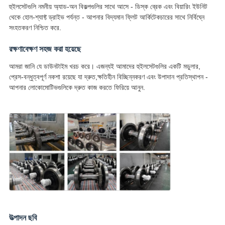
হুইলসেটগুলি নমনীয় অ্যাড-অন বিকল্পগুলির সাথে আসে - ডিস্ক ব্রেক এবং বিয়ারিং ইউনিট
থেকে হোল-শ্যাফ্ট ড্রাইভ পর্যন্ত - আপনার বিদ্যমান ফ্লিট আর্কিটেকচারের সাথে নির্বিঘ্নে
সংহতকরণ নিশ্চিত করে.
রক্ষণাবেক্ষণ সহজ করা হয়েছে
আমরা জানি যে ডাউনটাইম খরচ করে। এজন্যই আমাদের হুইলসেটগুলির একটি মডুলার,
প্রেস-বন্ধুত্বপূর্ণ নকশা রয়েছে যা দ্রুত,ক্ষতিহীন বিচ্ছিন্নকরণ এবং উপাদান প্রতিস্থাপন -
আপনার লোকোমোটিভগুলিকে দ্রুত কাজ করতে ফিরিয়ে আনুন.
উত্পাদন ছবি