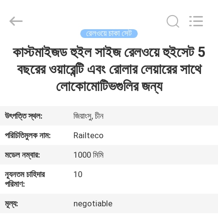
Jiangsu
Railteco
Equipment
Co.,
Ltd..
রেলওয়ে চাকা সেট
All
Rights
Reserved.
কাস্টমাইজড হুইল সাইজ রেলওয়ে হুইসেট 5
বাড়ি
বছরের ওয়ারেন্টি এবং রোলার লেয়ারের সাথে
পণ্য
লোকোমোটিভগুলির জন্য
আমাদের
উৎপত্তি স্থল:
জিয়াংসু, চীন
সম্পর্কে
পরিচিতিমুলক নাম:
Railteco
মডেল নম্বার:
1000 মিমি
কারখানা
ন্যূনতম চাহিদার
10
ভ্রমণ
পরিমাণ:
মূল্য:
negotiable
মান