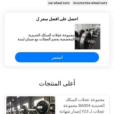
car wheel sets
locomotive wheel sets
احصل على افضل سعر ل
مجموعة عجلات السكك الحديدية
المخصصة بحجم العجلات مع ضمان لمدة
5 سنوات ومحاملات العجلات للقاطرات
استمر
أعلى المنتجات
مجموعة عجلات السكك
الحديدية BA004 مجموعة
عجلات لـ Y25 إصدار شهادة