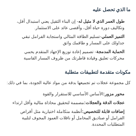
ما الذي تحصل عليه
طول العمر الذي لا مثيل له
- إن البناء الثقيل يعني استبدال أقل،
وتكاليف دورة حياة أقل، وأقصى عائد على الاستثمار.
التميز العملي
-تسليم الطاقة المثالي واستجابة الفرامل تبقي
جداولك على المسار و طاقمك واثق
الحماية المدمجة
- تصميم إعادة توزيع الإجهاد المتقدم يحمي
محركات تعليق وقيادة قاطرتك من ظروف المسار القاسية
مكونات متقدمة لتطبيقات متطلبة
كل مجموعة عجلات تم تجميعها بدقة من مواد عالية الجودة، بما في ذلك:
محور مزور:
الأساس الأساسي للاستقرار والقوة
عجلات الدقة والعجلات:
مصممة لتحقيق محاذاة مثالية وأقل ارتداء
إضافات قابلة للتخصيص:
أنظمة متكاملة اختيارية مثل أقراص
الفرامل أو صناديق المحامل أو ناقلات العمود المجوف لتلبية
المتطلبات المحددة.