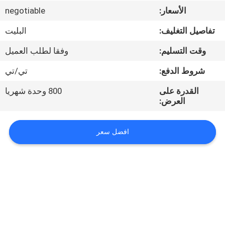
الأسعار:
negotiable
مراقبة
تفاصيل التغليف:
البليت
الجودة
وقت التسليم:
وفقا لطلب العميل
اتصل
شروط الدفع:
تي/تي
بنا
القدرة على
800 وحدة شهريا
العرض:
أخبار
افضل سعر
حالات
SITEMAP
PRIVACY