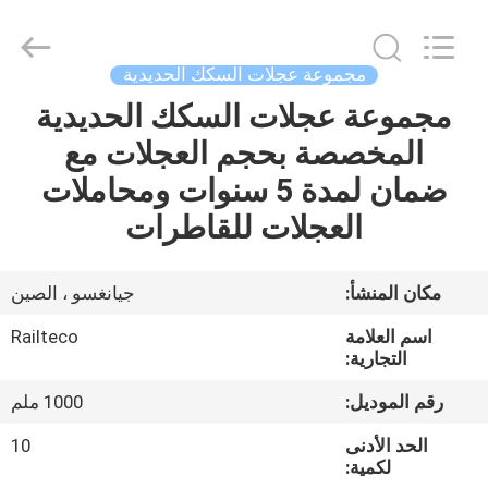
Jiangsu
Railteco
Equipment
Co.,
Ltd..
مجموعة عجلات السكك الحديدية
All
Rights
مجموعة عجلات السكك الحديدية
منزل،
Reserved.
المخصصة بحجم العجلات مع
بيت
ضمان لمدة 5 سنوات ومحاملات
منتجات
العجلات للقاطرات
معلومات
مكان المنشأ:
جيانغسو ، الصين
عنا
اسم العلامة
Railteco
التجارية:
جولة
رقم الموديل:
1000 ملم
في
الحد الأدنى
10
المعمل
لكمية: