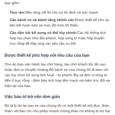
bao gồm:
Trục rèn:
Nền tảng cốt lõi cho sự ổn định và sức mạnh.
Các bánh xe và bánh răng chính xác:
Được thiết kế cho sự
liên kết hoàn hảo và mức độ mòn tối thiểu.
Các tiện ích bổ sung có thể tùy chỉnh:
Các hệ thống tích
hợp tùy chọn như đĩa phanh, hộp vòng bi hoặc hộp truyền
trục rỗng để đáp ứng các yêu cầu cụ thể.
Được thiết kế phù hợp với nhu cầu của bạn
Cho dù bạn vận hành tàu chở hàng, tàu chở khách tốc độ cao,
hoặc đơn vị chuyển hướng,Bộ bánh xe của chúng tôi đi kèm với
các tùy chọn bổ sung linh hoạt - từ phanh đĩa và đơn vị vòng bi
đến ổ trục rỗng - đảm bảo tích hợp liền mạch với kiến trúc đội xe
hiện tại của bạn.
Việc bảo trì trở nên đơn giản
Đó là lý do tại sao xe của chúng tôi có một thiết kế mô-đun, thân
thiện với báo chí cho phép nhanh chóng,tháo rời không bị hư hại