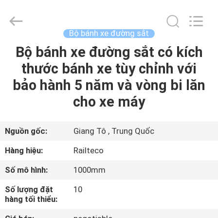
2026
Jiangsu
Railteco
Equipment
Co.,
Bộ bánh xe đường sắt
Ltd..
All
Bộ bánh xe đường sắt có kích
NHÀ
Rights
Reserved.
thước bánh xe tùy chỉnh với
SẢN
bảo hành 5 năm và vòng bi lăn
PHẨM
cho xe máy
VỀ
Nguồn gốc:
Giang Tô , Trung Quốc
CHÚNG
Hàng hiệu:
Railteco
TÔI
Số mô hình:
1000mm
Số lượng đặt
10
THAM
hàng tối thiểu:
QUAN