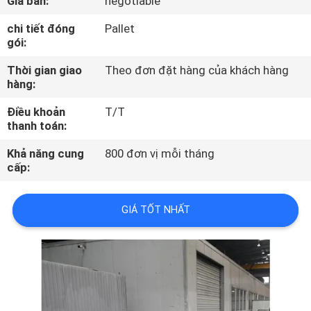
Giá bán:
negotiable
NHÀ
chi tiết đóng
Pallet
MÁY
gói:
Thời gian giao
Theo đơn đặt hàng của khách hàng
KIỂM
hàng:
SOÁT
Điều khoản
T/T
CHẤT
thanh toán:
LƯỢNG
Khả năng cung
800 đơn vị mỗi tháng
cấp:
LIÊN
GIÁ TỐT NHẤT
HỆ
CHÚNG
TÔI